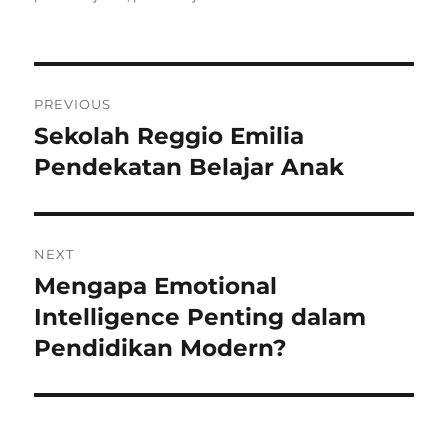
Navigasi
PREVIOUS
pos
Sekolah Reggio Emilia
Previous
post:
Pendekatan Belajar Anak
NEXT
Mengapa Emotional
Next
post:
Intelligence Penting dalam
Pendidikan Modern?