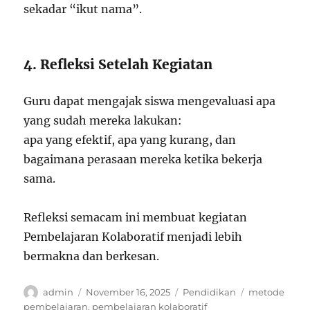
sekadar “ikut nama”.
4. Refleksi Setelah Kegiatan
Guru dapat mengajak siswa mengevaluasi apa
yang sudah mereka lakukan:
apa yang efektif, apa yang kurang, dan
bagaimana perasaan mereka ketika bekerja
sama.
Refleksi semacam ini membuat kegiatan
Pembelajaran Kolaboratif menjadi lebih
bermakna dan berkesan.
Author
Posted
Categories
Tags
admin
November 16, 2025
Pendidikan
metode
on
pembelajaran
,
pembelajaran kolaboratif