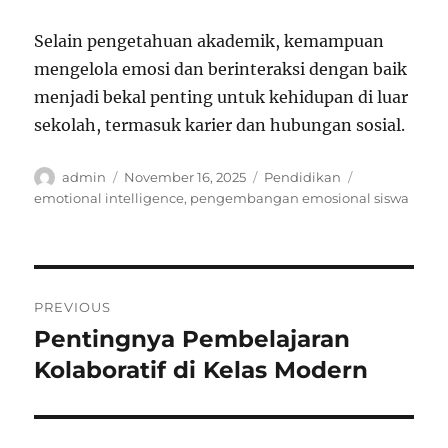
Selain pengetahuan akademik, kemampuan
mengelola emosi dan berinteraksi dengan baik
menjadi bekal penting untuk kehidupan di luar
sekolah, termasuk karier dan hubungan sosial.
Author
Posted
Categories
Tags
admin
November 16, 2025
Pendidikan
on
emotional intelligence
,
pengembangan emosional siswa
Navigasi
PREVIOUS
pos
Pentingnya Pembelajaran
Previous
post:
Kolaboratif di Kelas Modern