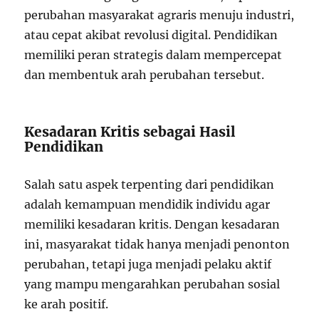
perubahan masyarakat agraris menuju industri,
atau cepat akibat revolusi digital. Pendidikan
memiliki peran strategis dalam mempercepat
dan membentuk arah perubahan tersebut.
Kesadaran Kritis sebagai Hasil
Pendidikan
Salah satu aspek terpenting dari pendidikan
adalah kemampuan mendidik individu agar
memiliki kesadaran kritis. Dengan kesadaran
ini, masyarakat tidak hanya menjadi penonton
perubahan, tetapi juga menjadi pelaku aktif
yang mampu mengarahkan perubahan sosial
ke arah positif.