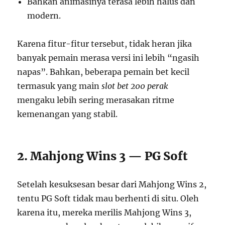
Bahkan animasinya terasa lebih halus dan
modern.
Karena fitur-fitur tersebut, tidak heran jika
banyak pemain merasa versi ini lebih “ngasih
napas”. Bahkan, beberapa pemain bet kecil
termasuk yang main
slot bet 200 perak
mengaku lebih sering merasakan ritme
kemenangan yang stabil.
2. Mahjong Wins 3 — PG Soft
Setelah kesuksesan besar dari Mahjong Wins 2,
tentu PG Soft tidak mau berhenti di situ. Oleh
karena itu, mereka merilis Mahjong Wins 3,