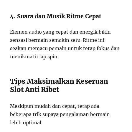
4. Suara dan Musik Ritme Cepat
Elemen audio yang cepat dan energik bikin
sensasi bermain semakin seru. Ritme ini
seakan memacu pemain untuk tetap fokus dan
menikmati tiap spin.
Tips Maksimalkan Keseruan
Slot Anti Ribet
Meskipun mudah dan cepat, tetap ada
beberapa trik supaya pengalaman bermain
lebih optimal: