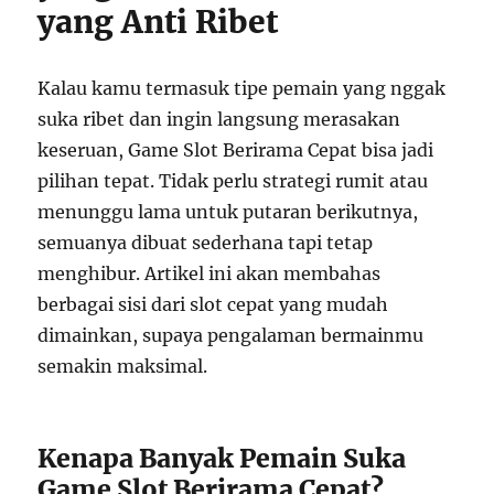
yang Anti Ribet
Kalau kamu termasuk tipe pemain yang nggak
suka ribet dan ingin langsung merasakan
keseruan, Game Slot Berirama Cepat bisa jadi
pilihan tepat. Tidak perlu strategi rumit atau
menunggu lama untuk putaran berikutnya,
semuanya dibuat sederhana tapi tetap
menghibur. Artikel ini akan membahas
berbagai sisi dari slot cepat yang mudah
dimainkan, supaya pengalaman bermainmu
semakin maksimal.
Kenapa Banyak Pemain Suka
Game Slot Berirama Cepat?