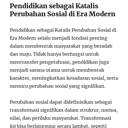
Pendidikan sebagai Katalis
Perubahan Sosial di Era Modern
Pendidikan sebagai Katalis Perubahan Sosial di
Era Modern selalu menjadi fondasi penting
dalam membentuk masyarakat yang beradab
dan maju. Tidak hanya berfungsi untuk
mentransfer pengetahuan, pendidikan juga
menjadi sarana utama untuk membentuk
karakter, meningkatkan kesadaran sosial, serta
memicu perubahan sosial yang signifikan.
Perubahan sosial dapat didefinisikan sebagai
transformasi signifikan dalam struktur, norma,
nilai, dan perilaku masyarakat. Transformasi
ini bisa berlangsung secara lambat, seperti