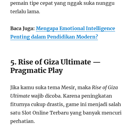
pemain tipe cepat yang nggak suka nunggu
terlalu lama.
Baca Juga:
Mengapa Emotional Intelligence
Penting dalam Pendidikan Modern?
5. Rise of Giza Ultimate —
Pragmatic Play
Jika kamu suka tema Mesir, maka
Rise of Giza
Ultimate
wajib dicoba. Karena peningkatan
fiturnya cukup drastis, game ini menjadi salah
satu Slot Online Terbaru yang banyak mencuri
perhatian.