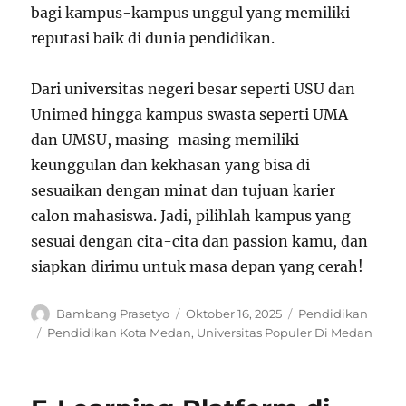
bagi kampus-kampus unggul yang memiliki
reputasi baik di dunia pendidikan.
Dari universitas negeri besar seperti USU dan
Unimed hingga kampus swasta seperti UMA
dan UMSU, masing-masing memiliki
keunggulan dan kekhasan yang bisa di
sesuaikan dengan minat dan tujuan karier
calon mahasiswa. Jadi, pilihlah kampus yang
sesuai dengan cita-cita dan passion kamu, dan
siapkan dirimu untuk masa depan yang cerah!
Author
Posted
Categories
Bambang Prasetyo
Oktober 16, 2025
Pendidikan
on
Tags
Pendidikan Kota Medan
,
Universitas Populer Di Medan