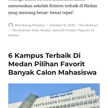
menemukan sekolah Kristen terbaik di Medan
yang memang benar-benar tepat!
Author
Posted
Categories
Bambang Prasetyo
Oktober 16, 2025
Pendidikan
on
Tags
Pendidikan Kota Medan
,
Sekolah Kristen Populer Di
Medan
6 Kampus Terbaik Di
Medan Pilihan Favorit
Banyak Calon Mahasiswa