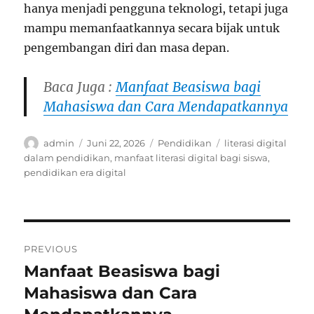
hanya menjadi pengguna teknologi, tetapi juga
mampu memanfaatkannya secara bijak untuk
pengembangan diri dan masa depan.
Baca Juga :
Manfaat Beasiswa bagi
Mahasiswa dan Cara Mendapatkannya
Author
Posted
Categories
Tags
admin
Juni 22, 2026
Pendidikan
literasi digital
on
dalam pendidikan
,
manfaat literasi digital bagi siswa
,
pendidikan era digital
Navigasi
PREVIOUS
pos
Manfaat Beasiswa bagi
Previous
post:
Mahasiswa dan Cara