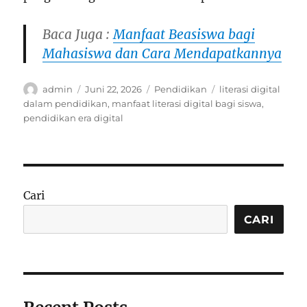
Baca Juga :
Manfaat Beasiswa bagi
Mahasiswa dan Cara Mendapatkannya
Author
Posted
Categories
Tags
admin
Juni 22, 2026
Pendidikan
literasi digital
on
dalam pendidikan
,
manfaat literasi digital bagi siswa
,
pendidikan era digital
Cari
CARI