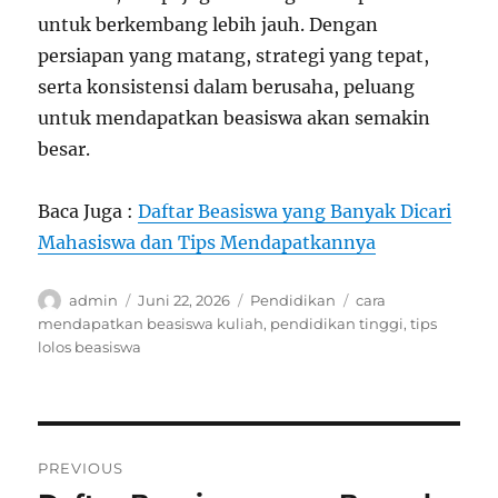
untuk berkembang lebih jauh. Dengan
persiapan yang matang, strategi yang tepat,
serta konsistensi dalam berusaha, peluang
untuk mendapatkan beasiswa akan semakin
besar.
Baca Juga :
Daftar Beasiswa yang Banyak Dicari
Mahasiswa dan Tips Mendapatkannya
Author
Posted
Categories
Tags
admin
Juni 22, 2026
Pendidikan
cara
on
mendapatkan beasiswa kuliah
,
pendidikan tinggi
,
tips
lolos beasiswa
Navigasi
PREVIOUS
pos