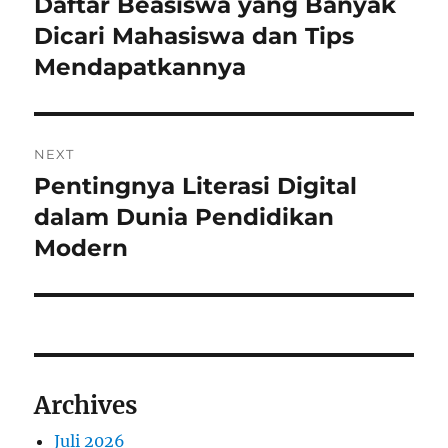
Daftar Beasiswa yang Banyak
Previous
post:
Dicari Mahasiswa dan Tips
Mendapatkannya
NEXT
Pentingnya Literasi Digital
Next
post:
dalam Dunia Pendidikan
Modern
Archives
Juli 2026