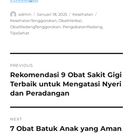
Author
Posted
Categories
Tags
admin
Januari 18, 2025
Kesehatan
on
KesehatanTenggorokan
,
ObatHerbal
,
ObatRadangTenggorokan
,
PengobatanRadang
,
TipsSehat
Navigasi
PREVIOUS
pos
Rekomendasi 9 Obat Sakit Gigi
Previous
post:
Terbaik untuk Mengatasi Nyeri
dan Peradangan
NEXT
7 Obat Batuk Anak yang Aman
Next