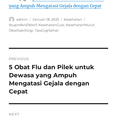
yang Ampuh Mengatasi Gejala dengan Cepat
Author
Posted
Categories
Tags
admin
Januari 18, 2025
Kesehatan
on
IbuprofenEfektif
,
KesehatanGusi
,
KesehatanMulut
,
ObatSakitGigi
,
TipsGigiSehat
Navigasi
PREVIOUS
pos
5 Obat Flu dan Pilek untuk
Previous
post:
Dewasa yang Ampuh
Mengatasi Gejala dengan
Cepat
NEXT