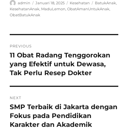
Author
Posted
Categories
Tags
admin
Januari 18, 2025
Kesehatan
BatukAnak
,
on
KesehatanAnak
,
MaduLemon
,
ObatAmanUntukAnak
,
ObatBatukAnak
Navigasi
PREVIOUS
pos
11 Obat Radang Tenggorokan
Previous
post:
yang Efektif untuk Dewasa,
Tak Perlu Resep Dokter
NEXT
SMP Terbaik di Jakarta dengan
Next
post:
Fokus pada Pendidikan
Karakter dan Akademik