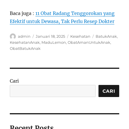
Baca juga :
11 Obat Radang Tenggorokan yang
Efektif untuk Dewasa, Tak Perlu Resep Dokter
Author
Posted
Categories
Tags
admin
Januari 18, 2025
Kesehatan
BatukAnak
,
on
KesehatanAnak
,
MaduLemon
,
ObatAmanUntukAnak
,
ObatBatukAnak
Cari
CARI
Recent Posts