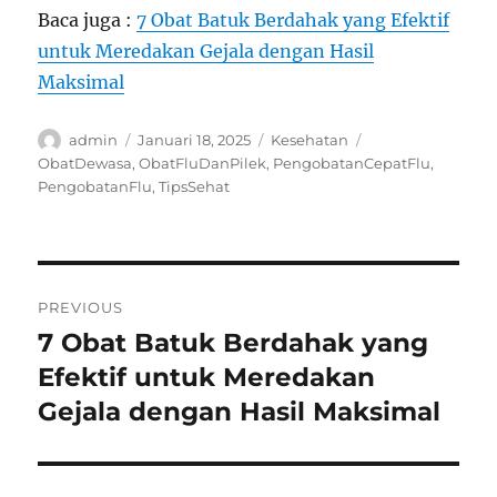
Baca juga :
7 Obat Batuk Berdahak yang Efektif
untuk Meredakan Gejala dengan Hasil
Maksimal
Author
Posted
Categories
Tags
admin
Januari 18, 2025
Kesehatan
on
ObatDewasa
,
ObatFluDanPilek
,
PengobatanCepatFlu
,
PengobatanFlu
,
TipsSehat
Navigasi
PREVIOUS
pos
7 Obat Batuk Berdahak yang
Previous
post:
Efektif untuk Meredakan
Gejala dengan Hasil Maksimal