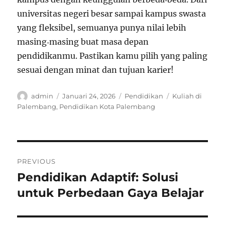
universitas negeri besar sampai kampus swasta
yang fleksibel, semuanya punya nilai lebih
masing‑masing buat masa depan
pendidikanmu. Pastikan kamu pilih yang paling
sesuai dengan minat dan tujuan karier!
Author
Posted
Categories
Tags
admin
Januari 24, 2026
Pendidikan
Kuliah di
on
Palembang
,
Pendidikan Kota Palembang
Navigasi
PREVIOUS
pos
Pendidikan Adaptif: Solusi
Previous
post:
untuk Perbedaan Gaya Belajar