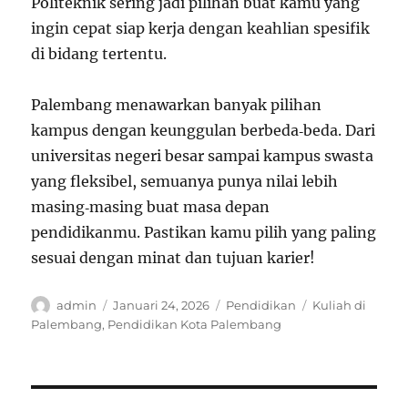
Politeknik sering jadi pilihan buat kamu yang
ingin cepat siap kerja dengan keahlian spesifik
di bidang tertentu.
Palembang menawarkan banyak pilihan
kampus dengan keunggulan berbeda‑beda. Dari
universitas negeri besar sampai kampus swasta
yang fleksibel, semuanya punya nilai lebih
masing‑masing buat masa depan
pendidikanmu. Pastikan kamu pilih yang paling
sesuai dengan minat dan tujuan karier!
Author
Posted
Categories
Tags
admin
Januari 24, 2026
Pendidikan
Kuliah di
on
Palembang
,
Pendidikan Kota Palembang