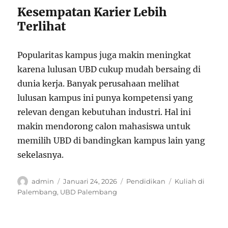
Kesempatan Karier Lebih
Terlihat
Popularitas kampus juga makin meningkat
karena lulusan UBD cukup mudah bersaing di
dunia kerja. Banyak perusahaan melihat
lulusan kampus ini punya kompetensi yang
relevan dengan kebutuhan industri. Hal ini
makin mendorong calon mahasiswa untuk
memilih UBD di bandingkan kampus lain yang
sekelasnya.
Author
Posted
Categories
Tags
admin
Januari 24, 2026
Pendidikan
Kuliah di
on
Palembang
,
UBD Palembang