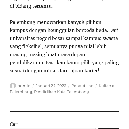
di bidang tertentu.
Palembang menawarkan banyak pilihan
kampus dengan keunggulan berbeda‑beda. Dari
universitas negeri besar sampai kampus swasta
yang fleksibel, semuanya punya nilai lebih
masing‑masing buat masa depan
pendidikanmu. Pastikan kamu pilih yang paling
sesuai dengan minat dan tujuan karier!
Author
Posted
Categories
Tags
admin
Januari 24, 2026
Pendidikan
Kuliah di
on
Palembang
,
Pendidikan Kota Palembang
Cari