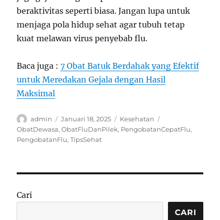
beraktivitas seperti biasa. Jangan lupa untuk
menjaga pola hidup sehat agar tubuh tetap
kuat melawan virus penyebab flu.
Baca juga :
7 Obat Batuk Berdahak yang Efektif
untuk Meredakan Gejala dengan Hasil
Maksimal
Author
Posted
Categories
Tags
admin
Januari 18, 2025
Kesehatan
on
ObatDewasa
,
ObatFluDanPilek
,
PengobatanCepatFlu
,
PengobatanFlu
,
TipsSehat
Cari
CARI