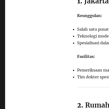
1.
Jakarta
Keunggulan:
Salah satu pusat
Teknologi modern
Spesialisasi dal
Fasilitas:
Pemeriksaan mat
Tim dokter spes
2.
Rumah 