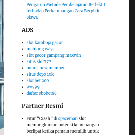
Pengaruh Metode Pembelajaran Reflektif
terhadap Perkembangan Cara Berpikir
Siswa
ADS
slot kamboja gacor
mahjong ways
slot gacor gampang maxwin
situs slot777
bonus new member
situs depo 10k
slot bet 200
woy99
daftar sbobet88
Partner Resmi
Fitur “Crash” di
spaceman
slot
memungkinkan potensi kemenangan
berlipat ketika pemain memilih untuk