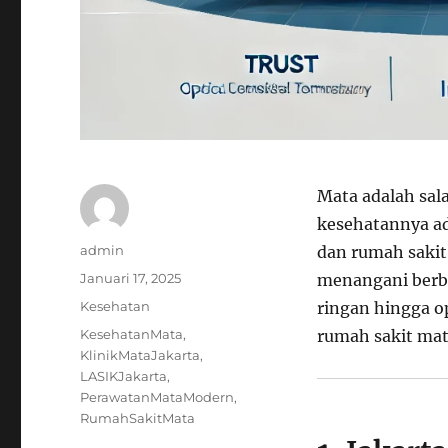
Mata adalah sal
kesehatannya ada
Author
admin
dan rumah sakit
Posted
Januari 17, 2025
menangani berba
on
Categories
Kesehatan
ringan hingga o
Tags
KesehatanMata
,
rumah sakit mat
KlinikMataJakarta
,
LASIKJakarta
,
PerawatanMataModern
,
RumahSakitMata