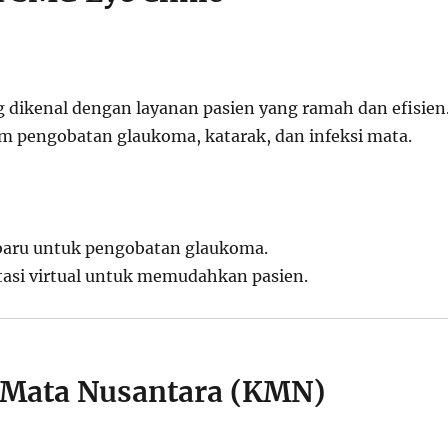
g dikenal dengan layanan pasien yang ramah dan efisien
lam pengobatan glaukoma, katarak, dan infeksi mata.
rbaru untuk pengobatan glaukoma.
asi virtual untuk memudahkan pasien.
 Mata Nusantara (KMN)