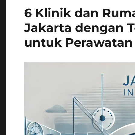
6 Klinik dan Rum
Jakarta dengan 
untuk Perawatan