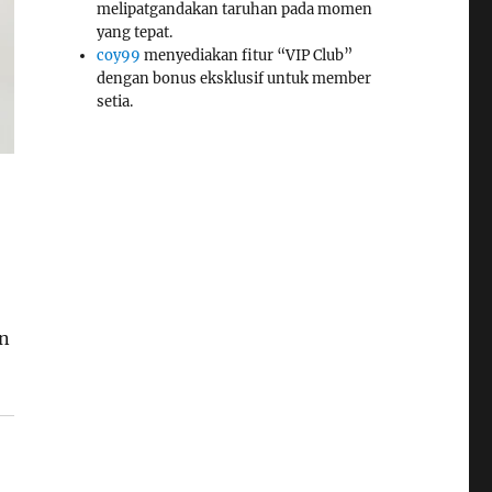
melipatgandakan taruhan pada momen
yang tepat.
coy99
menyediakan fitur “VIP Club”
dengan bonus eksklusif untuk member
setia.
an