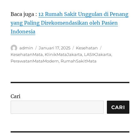
Baca juga :
12 Rumah Sakit Unggulan di Penang
yang Paling Direkomendasikan oleh Pasien
Indonesia
Author
Posted
Categories
Tags
admin
Januari 17, 2025
Kesehatan
on
KesehatanMata
,
KlinikMataJakarta
,
LASIKJakarta
,
PerawatanMataModern
,
RumahSakitMata
Cari
CARI