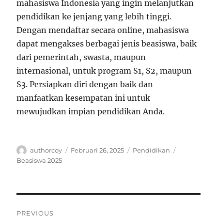
mahasiswa Indonesia yang ingin melanjutkan
pendidikan ke jenjang yang lebih tinggi.
Dengan mendaftar secara online, mahasiswa
dapat mengakses berbagai jenis beasiswa, baik
dari pemerintah, swasta, maupun
internasional, untuk program S1, S2, maupun
S3. Persiapkan diri dengan baik dan
manfaatkan kesempatan ini untuk
mewujudkan impian pendidikan Anda.
Author
Posted
Categories
Tags
authorcoy
Februari 26, 2025
Pendidikan
on
Beasiswa 2025
Navigasi
PREVIOUS