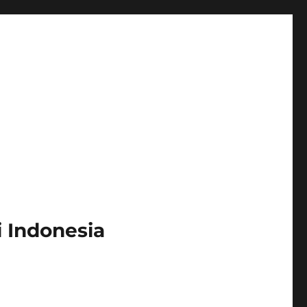
 Indonesia