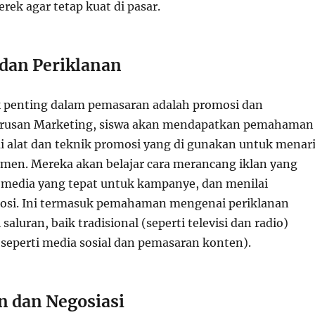
rek agar tetap kuat di pasar.
dan Periklanan
k penting dalam pemasaran adalah promosi dan
 jurusan Marketing, siswa akan mendapatkan pemahaman
i alat dan teknik promosi yang di gunakan untuk menar
men. Mereka akan belajar cara merancang iklan yang
h media yang tepat untuk kampanye, dan menilai
mosi. Ini termasuk pemahaman mengenai periklanan
saluran, baik tradisional (seperti televisi dan radio)
(seperti media sosial dan pemasaran konten).
n dan Negosiasi