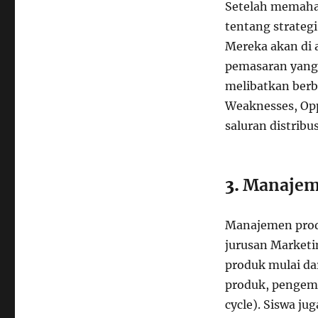
Setelah memaham
tentang strateg
Mereka akan di
pemasaran yang e
melibatkan berb
Weaknesses, Oppo
saluran distribu
3.
Manajem
Manajemen produ
jurusan Marketi
produk mulai da
produk, pengemb
cycle). Siswa ju