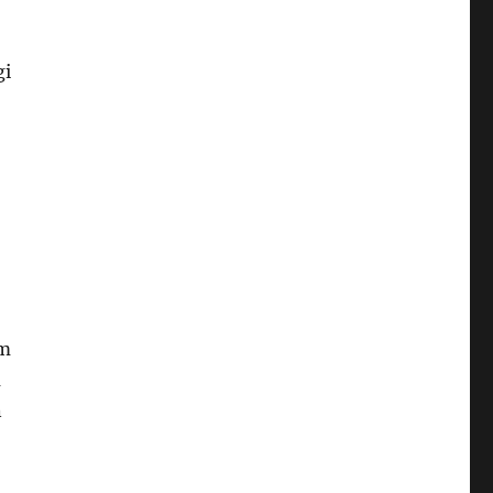
gi
am
a
n