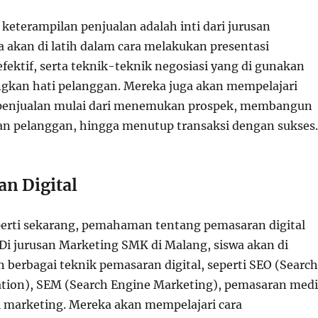
keterampilan penjualan adalah inti dari jurusan
a akan di latih dalam cara melakukan presentasi
fektif, serta teknik-teknik negosiasi yang di gunakan
kan hati pelanggan. Mereka juga akan mempelajari
 penjualan mulai dari menemukan prospek, membangun
n pelanggan, hingga menutup transaksi dengan sukses.
n Digital
seperti sekarang, pemahaman tentang pemasaran digital
 Di jurusan Marketing SMK di Malang, siswa akan di
 berbagai teknik pemasaran digital, seperti SEO (Search
tion), SEM (Search Engine Marketing), pemasaran med
il marketing. Mereka akan mempelajari cara