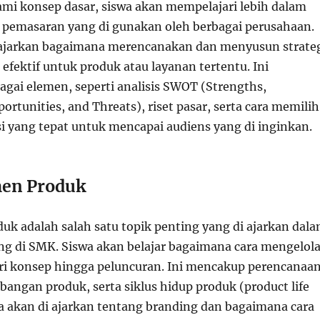
i konsep dasar, siswa akan mempelajari lebih dalam
i pemasaran yang di gunakan oleh berbagai perusahaan.
 ajarkan bagaimana merencanakan dan menyusun strate
fektif untuk produk atau layanan tertentu. Ini
agai elemen, seperti analisis SWOT (Strengths,
rtunities, and Threats), riset pasar, serta cara memilih
si yang tepat untuk mencapai audiens yang di inginkan.
en Produk
k adalah salah satu topik penting yang di ajarkan dal
ng di SMK. Siswa akan belajar bagaimana cara mengelol
ri konsep hingga peluncuran. Ini mencakup perencanaa
angan produk, serta siklus hidup produk (product life
ga akan di ajarkan tentang branding dan bagaimana cara