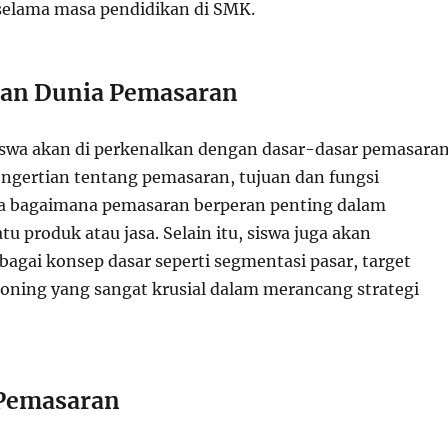
i selama masa pendidikan di SMK.
an Dunia Pemasaran
iswa akan di perkenalkan dengan dasar-dasar pemasaran
ngertian tentang pemasaran, tujuan dan fungsi
ta bagaimana pemasaran berperan penting dalam
tu produk atau jasa. Selain itu, siswa juga akan
bagai konsep dasar seperti segmentasi pasar, target
tioning yang sangat krusial dalam merancang strategi
 Pemasaran