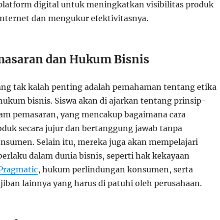
atform digital untuk meningkatkan visibilitas produk
internet dan mengukur efektivitasnya.
masaran dan Hukum Bisnis
yang tak kalah penting adalah pemahaman tentang etika
ukum bisnis. Siswa akan di ajarkan tentang prinsip-
alam pemasaran, yang mencakup bagaimana cara
uk secara jujur dan bertanggung jawab tanpa
sumen. Selain itu, mereka juga akan mempelajari
berlaku dalam dunia bisnis, seperti hak kekayaan
 Pragmatic
, hukum perlindungan konsumen, serta
iban lainnya yang harus di patuhi oleh perusahaan.