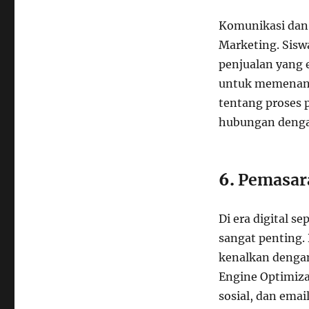
Komunikasi dan 
Marketing. Sisw
penjualan yang e
untuk memenang
tentang proses
hubungan denga
6.
Pemasara
Di era digital 
sangat penting.
kenalkan dengan
Engine Optimiza
sosial, dan ema