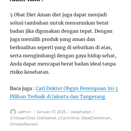
5 Obat Diet Aman diet juga dapat menjadi
solusi tambahan untuk menurunkan berat
badan jika digunakan dengan tepat. Dengan
juga memilih produk yang aman dan
berkualitas seperti yang di sebutkan di atas,
serta mengimbangi dengan gaya hidup sehat,
Anda dapat mencapai berat badan ideal tanpa
risiko kesehatan.
Baca juga :
Cari Dokter Obgyn Perempuan Ini 5
Pilihan Terbaik di Jakarta dan Tangerang
Author
Posted
Categories
Tags
admin
Januari 17, 2025
Kesehatan
on
ChitosanDiet
,
DietSehat
,
LCarinitine
,
ObatDietAman
,
OrlistatReview