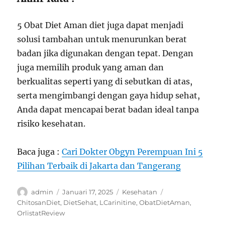
5 Obat Diet Aman diet juga dapat menjadi
solusi tambahan untuk menurunkan berat
badan jika digunakan dengan tepat. Dengan
juga memilih produk yang aman dan
berkualitas seperti yang di sebutkan di atas,
serta mengimbangi dengan gaya hidup sehat,
Anda dapat mencapai berat badan ideal tanpa
risiko kesehatan.
Baca juga :
Cari Dokter Obgyn Perempuan Ini 5
Pilihan Terbaik di Jakarta dan Tangerang
Author
Posted
Categories
Tags
admin
Januari 17, 2025
Kesehatan
on
ChitosanDiet
,
DietSehat
,
LCarinitine
,
ObatDietAman
,
OrlistatReview