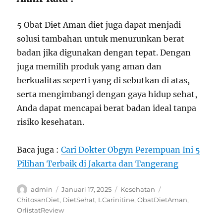
5 Obat Diet Aman diet juga dapat menjadi
solusi tambahan untuk menurunkan berat
badan jika digunakan dengan tepat. Dengan
juga memilih produk yang aman dan
berkualitas seperti yang di sebutkan di atas,
serta mengimbangi dengan gaya hidup sehat,
Anda dapat mencapai berat badan ideal tanpa
risiko kesehatan.
Baca juga :
Cari Dokter Obgyn Perempuan Ini 5
Pilihan Terbaik di Jakarta dan Tangerang
Author
Posted
Categories
Tags
admin
Januari 17, 2025
Kesehatan
on
ChitosanDiet
,
DietSehat
,
LCarinitine
,
ObatDietAman
,
OrlistatReview