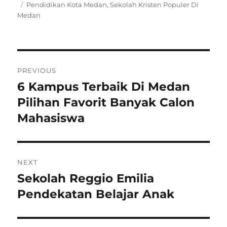
on
Tags
Pendidikan Kota Medan
,
Sekolah Kristen Populer Di
Medan
Navigasi
PREVIOUS
pos
6 Kampus Terbaik Di Medan
Previous
post:
Pilihan Favorit Banyak Calon
Mahasiswa
NEXT
Sekolah Reggio Emilia
Next
post:
Pendekatan Belajar Anak