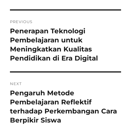
Navigasi
PREVIOUS
pos
Penerapan Teknologi
Previous
post:
Pembelajaran untuk
Meningkatkan Kualitas
Pendidikan di Era Digital
NEXT
Pengaruh Metode
Next
post:
Pembelajaran Reflektif
terhadap Perkembangan Cara
Berpikir Siswa