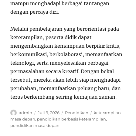
mampu menghadapi berbagai tantangan
dengan percaya diri.
Melalui pembelajaran yang berorientasi pada
keterampilan, peserta didik dapat
mengembangkan kemampuan berpikir kritis,
berkomunikasi, berkolaborasi, memanfaatkan
teknologi, serta menyelesaikan berbagai
permasalahan secara kreatif. Dengan bekal
tersebut, mereka akan lebih siap menghadapi
perubahan, memanfaatkan peluang baru, dan
terus berkembang seiring kemajuan zaman.
Author
Posted
Categories
Tags
admin
Juli 9, 2026
Pendidikan
keterampilan
on
masa depan
,
pendidikan berbasis keterampilan
,
pendidikan masa depan