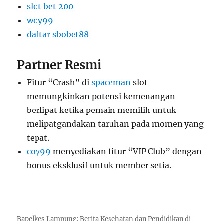
slot bet 200
woy99
daftar sbobet88
Partner Resmi
Fitur “Crash” di
spaceman
slot
memungkinkan potensi kemenangan
berlipat ketika pemain memilih untuk
melipatgandakan taruhan pada momen yang
tepat.
coy99
menyediakan fitur “VIP Club” dengan
bonus eksklusif untuk member setia.
Bapelkes Lampung: Berita Kesehatan dan Pendidikan di