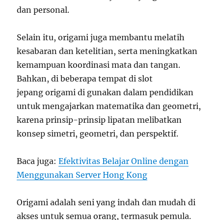
dan personal.
Selain itu, origami juga membantu melatih
kesabaran dan ketelitian, serta meningkatkan
kemampuan koordinasi mata dan tangan.
Bahkan, di beberapa tempat di
slot
jepang
origami di gunakan dalam pendidikan
untuk mengajarkan matematika dan geometri,
karena prinsip-prinsip lipatan melibatkan
konsep simetri, geometri, dan perspektif.
Baca juga:
Efektivitas Belajar Online dengan
Menggunakan Server Hong Kong
Origami adalah seni yang indah dan mudah di
akses untuk semua orang, termasuk pemula.