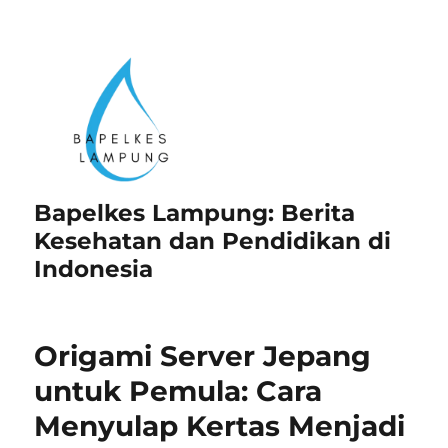
Bapelkes Lampung: Berita
Kesehatan dan Pendidikan di
Indonesia
Origami Server Jepang
untuk Pemula: Cara
Menyulap Kertas Menjadi