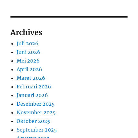
Archives
Juli 2026
Juni 2026
Mei 2026
April 2026
Maret 2026
Februari 2026
Januari 2026
Desember 2025
November 2025
Oktober 2025
September 2025