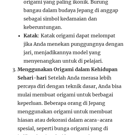
origami yang paling ikonik. Burung
bangau dalam budaya Jepang di anggap
sebagai simbol kedamaian dan
keberuntungan.
Katak
: Katak origami dapat melompat
jika Anda menekan punggungnya dengan
jari, menjadikannya model yang
menyenangkan untuk di pelajari.
Menggunakan Origami dalam Kehidupan
Sehari-hari
Setelah Anda merasa lebih
percaya diri dengan teknik dasar, Anda bisa
mulai membuat origami untuk berbagai
keperluan. Beberapa orang di Jepang
menggunakan origami untuk membuat
hiasan atau dekorasi dalam acara-acara
spesial, seperti bunga origami yang di