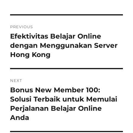
Navigasi
PREVIOUS
pos
Efektivitas Belajar Online
Previous
post:
dengan Menggunakan Server
Hong Kong
NEXT
Bonus New Member 100:
Next
post:
Solusi Terbaik untuk Memulai
Perjalanan Belajar Online
Anda