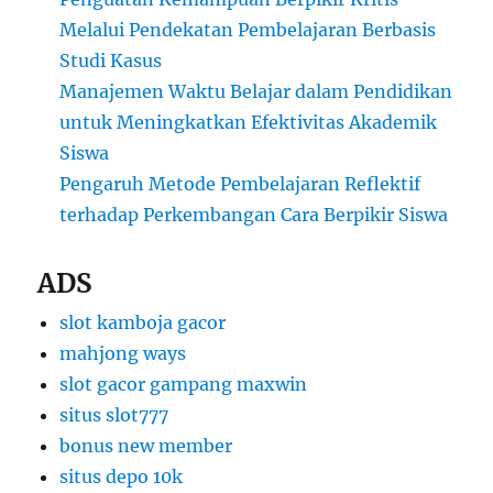
Melalui Pendekatan Pembelajaran Berbasis
Studi Kasus
Manajemen Waktu Belajar dalam Pendidikan
untuk Meningkatkan Efektivitas Akademik
Siswa
Pengaruh Metode Pembelajaran Reflektif
terhadap Perkembangan Cara Berpikir Siswa
ADS
slot kamboja gacor
mahjong ways
slot gacor gampang maxwin
situs slot777
bonus new member
situs depo 10k