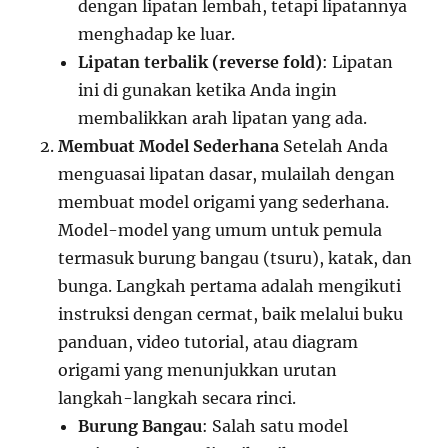
dengan lipatan lembah, tetapi lipatannya
menghadap ke luar.
Lipatan terbalik (reverse fold)
: Lipatan
ini di gunakan ketika Anda ingin
membalikkan arah lipatan yang ada.
Membuat Model Sederhana
Setelah Anda
menguasai lipatan dasar, mulailah dengan
membuat model origami yang sederhana.
Model-model yang umum untuk pemula
termasuk burung bangau (tsuru), katak, dan
bunga. Langkah pertama adalah mengikuti
instruksi dengan cermat, baik melalui buku
panduan, video tutorial, atau diagram
origami yang menunjukkan urutan
langkah-langkah secara rinci.
Burung Bangau
: Salah satu model