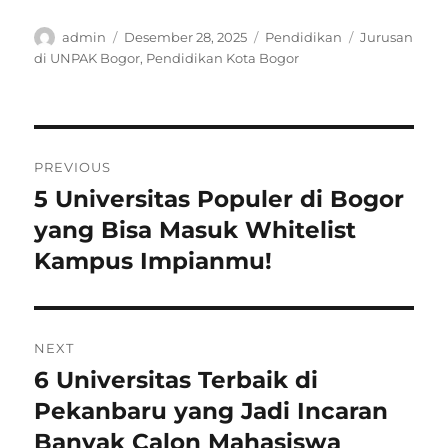
Author
Posted
Categories
Tags
admin
Desember 28, 2025
Pendidikan
Jurusan
on
di UNPAK Bogor
,
Pendidikan Kota Bogor
Navigasi
PREVIOUS
pos
5 Universitas Populer di Bogor
Previous
post:
yang Bisa Masuk Whitelist
Kampus Impianmu!
NEXT
6 Universitas Terbaik di
Next
post:
Pekanbaru yang Jadi Incaran
Banyak Calon Mahasiswa