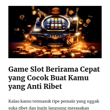
Game Slot Berirama Cepat
yang Cocok Buat Kamu
yang Anti Ribet
Kalau kamu termasuk tipe pemain yang nggak
suka ribet dan ingin langsung merasakan