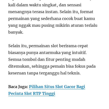
kali dalam waktu singkat, dan sensasi
menangnya terasa instan. Selain itu, format
permainan yang sederhana cocok buat kamu
yang nggak mau pusing mikirin aturan terlalu
banyak.
Selain itu, permainan slot berirama cepat
biasanya punya antarmuka yang intuitif.
Semua tombol dan fitur penting mudah
ditemukan, sehingga pemain bisa fokus pada
keseruan tanpa terganggu hal teknis.
Baca Juga:
Pilihan Situs Slot Gacor Bagi
Pecinta Slot RTP Tinggi