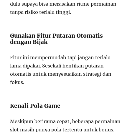
dulu supaya bisa merasakan ritme permainan
tanpa risiko terlalu tinggi.
Gunakan Fitur Putaran Otomatis
dengan Bijak
Fitur ini mempermudah tapi jangan terlalu
lama dipakai. Sesekali hentikan putaran
otomatis untuk menyesuaikan strategi dan
fokus.
Kenali Pola Game
Meskipun berirama cepat, beberapa permainan
slot masih punya pola tertentu untuk bonus.