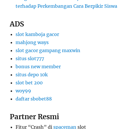
terhadap Perkembangan Cara Berpikir Siswa
ADS
slot kamboja gacor
mahjong ways
slot gacor gampang maxwin
situs slot777
bonus new member
situs depo 10k
slot bet 200
woy99
daftar sbobet88
Partner Resmi
Fitur “Crash” di
spaceman
slot