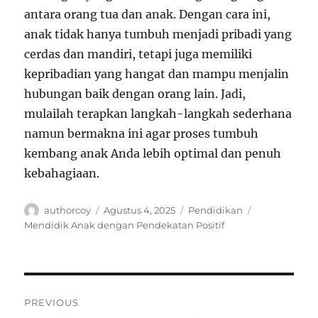
antara orang tua dan anak. Dengan cara ini,
anak tidak hanya tumbuh menjadi pribadi yang
cerdas dan mandiri, tetapi juga memiliki
kepribadian yang hangat dan mampu menjalin
hubungan baik dengan orang lain. Jadi,
mulailah terapkan langkah-langkah sederhana
namun bermakna ini agar proses tumbuh
kembang anak Anda lebih optimal dan penuh
kebahagiaan.
Author
Posted
Categories
Tags
authorcoy
Agustus 4, 2025
Pendidikan
on
Mendidik Anak dengan Pendekatan Positif
Navigasi
PREVIOUS