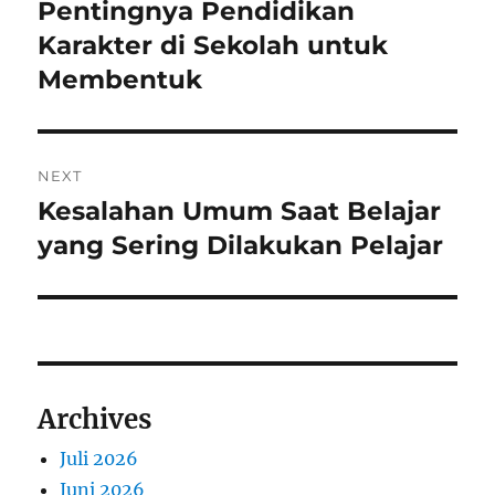
pos
Pentingnya Pendidikan
Previous
post:
Karakter di Sekolah untuk
Membentuk
NEXT
Kesalahan Umum Saat Belajar
Next
post:
yang Sering Dilakukan Pelajar
Archives
Juli 2026
Juni 2026