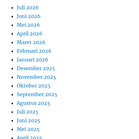
Juli 2026
Juni 2026
Mei 2026
April 2026
Maret 2026
Februari 2026
Januari 2026
Desember 2025
November 2025
Oktober 2025
September 2025
Agustus 2025
Juli 2025
Juni 2025
Mei 2025
April 2025