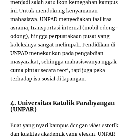
menjadi salah satu ikon kemegahan kampus
ini. Untuk mendukung kenyamanan
mahasiswa, UNPAD menyediakan fasilitas
asrama, transportasi internal (mobil odong-
odong), hingga perpustakaan pusat yang
koleksinya sangat melimpah. Pendidikan di
UNPAD menekankan pada pengabdian
masyarakat, sehingga mahasiswanya nggak
cuma pintar secara teori, tapi juga peka
terhadap isu sosial di lapangan.
4. Universitas Katolik Parahyangan
(UNPAR)
Buat yang nyari kampus dengan
vibes
estetik
dan kualitas akademik yang elegan, UNPAR