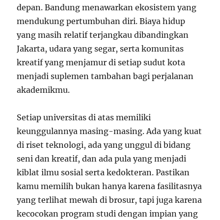
depan. Bandung menawarkan ekosistem yang
mendukung pertumbuhan diri. Biaya hidup
yang masih relatif terjangkau dibandingkan
Jakarta, udara yang segar, serta komunitas
kreatif yang menjamur di setiap sudut kota
menjadi suplemen tambahan bagi perjalanan
akademikmu.
Setiap universitas di atas memiliki
keunggulannya masing-masing. Ada yang kuat
di riset teknologi, ada yang unggul di bidang
seni dan kreatif, dan ada pula yang menjadi
kiblat ilmu sosial serta kedokteran. Pastikan
kamu memilih bukan hanya karena fasilitasnya
yang terlihat mewah di brosur, tapi juga karena
kecocokan program studi dengan impian yang