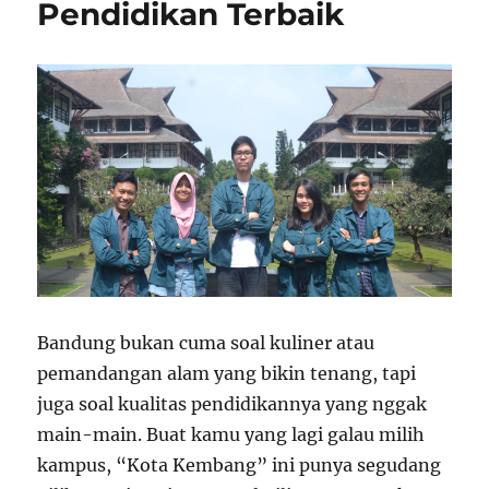
Pendidikan Terbaik
Bandung bukan cuma soal kuliner atau
pemandangan alam yang bikin tenang, tapi
juga soal kualitas pendidikannya yang nggak
main-main. Buat kamu yang lagi galau milih
kampus, “Kota Kembang” ini punya segudang