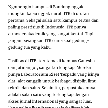
Ngomongin kampus di Bandung nggak
mungkin kalau nggak naruh ITB di urutan
pertama. Sebagai salah satu kampus tertua dan
paling prestisius di Indonesia, ITB punya
atmosfer akademik yang sangat kental. Tapi
jangan bayangkan ITB cuma soal gedung-
gedung tua yang kaku.
Fasilitas di ITB, terutama di kampus Ganesha
dan Jatinangor, sangatlah lengkap. Mereka
punya
Laboratorium Riset Terpadu
yang isinya
alat-alat canggih untuk berbagai disiplin ilmu
teknik dan sains. Selain itu, perpustakaannya
adalah salah satu yang terlengkap dengan
akses jurnal internasional yang sangat luas.