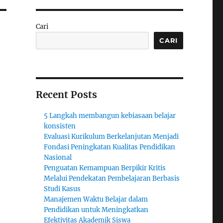
Cari
CARI
Recent Posts
5 Langkah membangun kebiasaan belajar
konsisten
Evaluasi Kurikulum Berkelanjutan Menjadi
Fondasi Peningkatan Kualitas Pendidikan
Nasional
Penguatan Kemampuan Berpikir Kritis
Melalui Pendekatan Pembelajaran Berbasis
Studi Kasus
Manajemen Waktu Belajar dalam
Pendidikan untuk Meningkatkan
Efektivitas Akademik Siswa