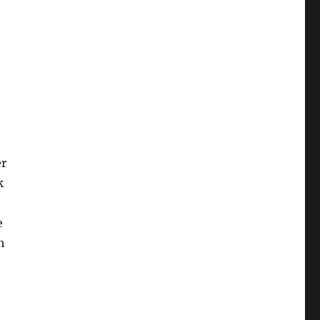
er
k
e
h