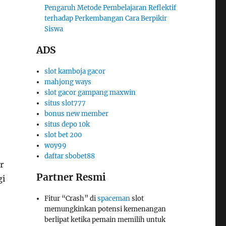
Pengaruh Metode Pembelajaran Reflektif
terhadap Perkembangan Cara Berpikir
Siswa
ADS
slot kamboja gacor
mahjong ways
slot gacor gampang maxwin
situs slot777
bonus new member
situs depo 10k
slot bet 200
woy99
daftar sbobet88
r
Partner Resmi
gi
Fitur “Crash” di
spaceman
slot
memungkinkan potensi kemenangan
berlipat ketika pemain memilih untuk