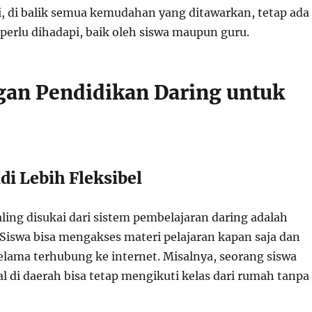
i, di balik semua kemudahan yang ditawarkan, tetap ada
perlu dihadapi, baik oleh siswa maupun guru.
an Pendidikan Daring untuk
adi Lebih Fleksibel
aling disukai dari sistem pembelajaran daring adalah
. Siswa bisa mengakses materi pelajaran kapan saja dan
elama terhubung ke internet. Misalnya, seorang siswa
l di daerah bisa tetap mengikuti kelas dari rumah tanpa