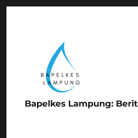
Bapelkes Lampung: Berit