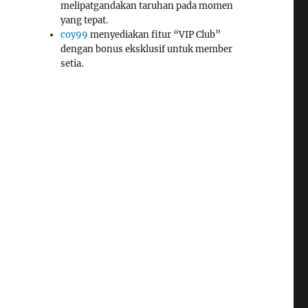
melipatgandakan taruhan pada momen
yang tepat.
coy99
menyediakan fitur “VIP Club”
dengan bonus eksklusif untuk member
setia.