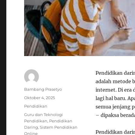
Pendidikan darin
adalah metode b
Author
Bambang Prasetyo
internet. Di era 
Posted
Oktober 4, 2025
lagi hal baru. A
on
Categories
Pendidikan
semua jenjang p
Tags
Guru dan Teknologi
– dipaksa berada
Pendidikan
,
Pendidikan
Daring
,
Sistem Pendidikan
Pendidikan dar
Online