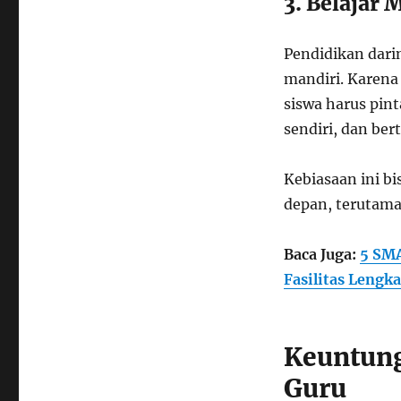
3. Belajar 
Pendidikan dari
mandiri. Karena 
siswa harus pin
sendiri, dan be
Kebiasaan ini b
depan, terutama
Baca Juga:
5 SMA
Fasilitas Lengk
Keuntung
Guru