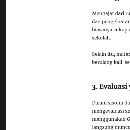
Mengajar dari r
dan pengeluaran
biasanya cukup 
sekolah.
Selain itu, mate
berulang kali, s
3. Evaluasi
Dalam sistem da
mengevaluasi si
menggunakan Goo
langsung muncul