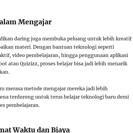
 dalam Mengajar
idikan daring juga membuka peluang untuk lebih kreatif
kan materi. Dengan bantuan teknologi seperti
aktif, video pembelajaran, hingga penggunaan aplikasi
oot atau Quizizz, proses belajar bisa jadi lebih menarik
kan.
uru merasa metode mengajar mereka jadi lebih
na terdorong untuk terus belajar teknologi baru demi
es pembelajaran.
at Waktu dan Biaya