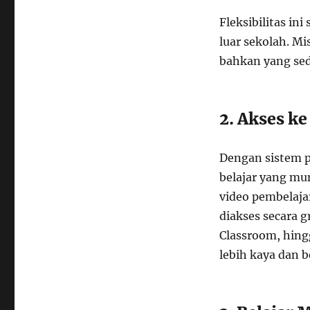
Fleksibilitas in
luar sekolah. Mi
bahkan yang seda
2. Akses ke
Dengan sistem p
belajar yang mu
video pembelajar
diakses secara 
Classroom, hing
lebih kaya dan b