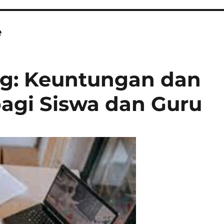
e
ng: Keuntungan dan
agi Siswa dan Guru