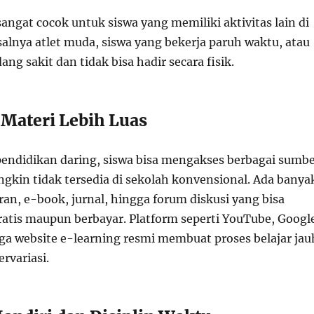
i sangat cocok untuk siswa yang memiliki aktivitas lain di
salnya atlet muda, siswa yang bekerja paruh waktu, atau
ng sakit dan tidak bisa hadir secara fisik.
 Materi Lebih Luas
endidikan daring, siswa bisa mengakses berbagai sumb
ngkin tidak tersedia di sekolah konvensional. Ada banya
an, e-book, jurnal, hingga forum diskusi yang bisa
gratis maupun berbayar. Platform seperti YouTube, Googl
ga website e-learning resmi membuat proses belajar jau
ervariasi.