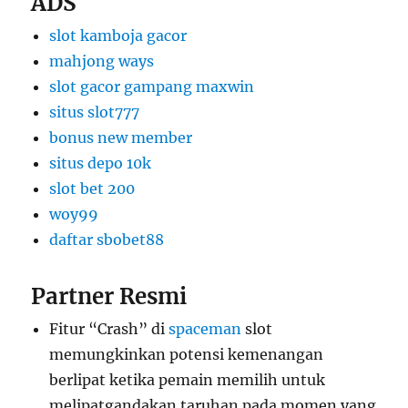
ADS
slot kamboja gacor
mahjong ways
slot gacor gampang maxwin
situs slot777
bonus new member
situs depo 10k
slot bet 200
woy99
daftar sbobet88
Partner Resmi
Fitur “Crash” di
spaceman
slot
memungkinkan potensi kemenangan
berlipat ketika pemain memilih untuk
melipatgandakan taruhan pada momen yang