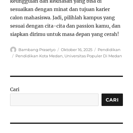
keunggulan dan kekhasan yang bisa di
sesuaikan dengan minat dan tujuan karier
calon mahasiswa. Jadi, pilihlah kampus yang
sesuai dengan cita-cita dan passion kamu, dan
siapkan dirimu untuk masa depan yang cerah!
Author
Posted
Categories
Bambang Prasetyo
Oktober 16, 2025
Pendidikan
on
Tags
Pendidikan Kota Medan
,
Universitas Populer Di Medan
Cari
CARI