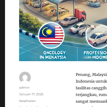
Penang, Malaysia
Indonesia untuk
Author
admin
fasilitas canggi
Posted
Januari 17, 2025
terjangkau, rum
on
Categories
Kesehatan
sangat memuaska