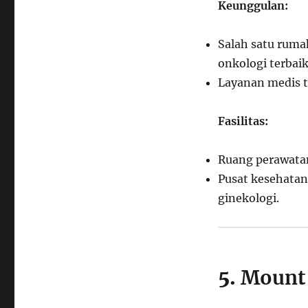
Keunggulan:
Salah satu ruma
onkologi terbaik
Layanan medis t
Fasilitas:
Ruang perawatan
Pusat kesehatan
ginekologi.
5.
Mount 