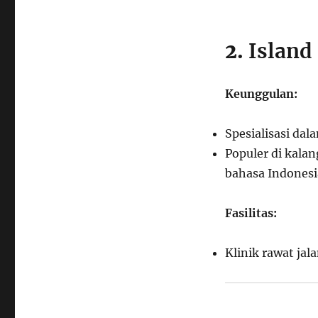
2.
Island
Keunggulan:
Spesialisasi da
Populer di kala
bahasa Indonesi
Fasilitas:
Klinik rawat jal