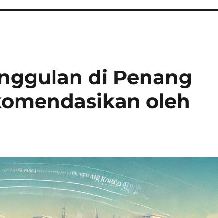
Unggulan di Penang
ekomendasikan oleh