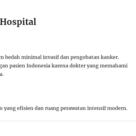
 Hospital
lam bedah minimal invasif dan pengobatan kanker.
ngan pasien Indonesia karena dokter yang memahami
a.
an yang efisien dan ruang perawatan intensif modern.