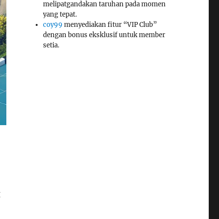
melipatgandakan taruhan pada momen
yang tepat.
coy99
menyediakan fitur “VIP Club”
dengan bonus eksklusif untuk member
setia.
g