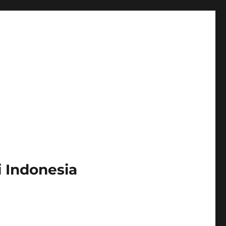
 Indonesia