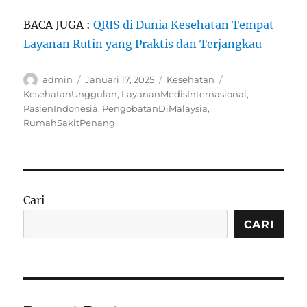
BACA JUGA :
QRIS di Dunia Kesehatan Tempat
Layanan Rutin yang Praktis dan Terjangkau
Author
Posted
Categories
Tags
admin
Januari 17, 2025
Kesehatan
on
KesehatanUnggulan
,
LayananMedisInternasional
,
PasienIndonesia
,
PengobatanDiMalaysia
,
RumahSakitPenang
Cari
CARI