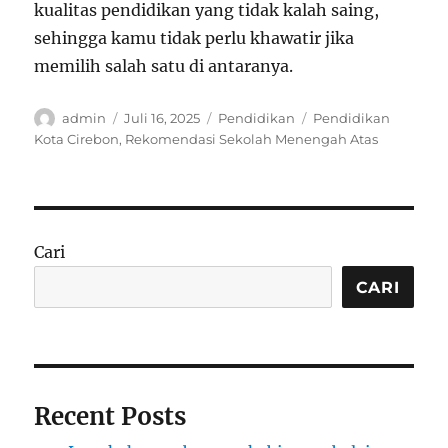
kualitas pendidikan yang tidak kalah saing,
sehingga kamu tidak perlu khawatir jika
memilih salah satu di antaranya.
Author
Posted
Categories
Tags
admin
Juli 16, 2025
Pendidikan
Pendidikan
on
Kota Cirebon
,
Rekomendasi Sekolah Menengah Atas
Cari
CARI
Recent Posts