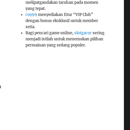
melipatgandakan taruhan pada momen
yang tepat.
coy99
menyediakan fitur “VIP Club”
dengan bonus eksklusif untuk member
setia.
Bagi pencari game online,
slotgacor
sering
menjadi istilah untuk menemukan pilihan
permainan yang sedang populer.
u