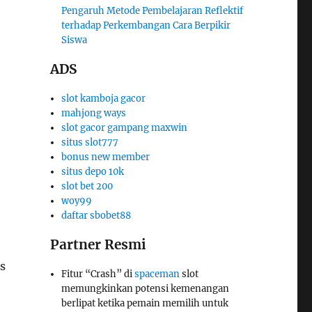
Pengaruh Metode Pembelajaran Reflektif
terhadap Perkembangan Cara Berpikir
Siswa
ADS
slot kamboja gacor
mahjong ways
slot gacor gampang maxwin
situs slot777
bonus new member
situs depo 10k
slot bet 200
woy99
daftar sbobet88
Partner Resmi
s
Fitur “Crash” di
spaceman
slot
memungkinkan potensi kemenangan
berlipat ketika pemain memilih untuk