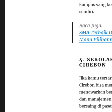
kampus yang ko
sendiri.
Baca Juga:
SMA Terbaik D
Mana Pilihan
4. SEKOLA
CIREBON
Jika kamu tertar
Cirebon bisa men
menawarkan ber
dan manajemen, 
bersaing di pasar