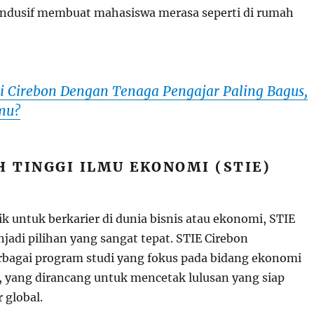
ndusif membuat mahasiswa merasa seperti di rumah
i Cirebon Dengan Tenaga Pengajar Paling Bagus,
mu?
H TINGGI ILMU EKONOMI (STIE)
ik untuk berkarier di dunia bisnis atau ekonomi, STIE
jadi pilihan yang sangat tepat. STIE Cirebon
bagai program studi yang fokus pada bidang ekonomi
yang dirancang untuk mencetak lulusan yang siap
 global.