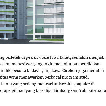
ng terletak di pesisir utara Jawa Barat, semakin menjadi
a calon mahasiswa yang ingin melanjutkan pendidikan
emiliki pesona budaya yang kaya, Cirebon juga memiliki
sitas yang menawarkan berbagai program studi
i kamu yang sedang mencari universitas populer di
erapa pilihan yang bisa dipertimbangkan. Yuk, kita baha