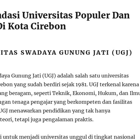
asi Universitas Populer Dan
Di Kota Cirebon
SITAS SWADAYA GUNUNG JATI (UGJ)
aya Gunung Jati (UGJ) adalah salah satu universitas
ebon yang sudah berdiri sejak 1981. UGJ terkenal karena
ang beragam, seperti Teknik, Ekonomi, Hukum, dan Ilm
gan tenaga pengajar yang berkompeten dan fasilitas
UGJ menawarkan pendidikan yang tak hanya
ori, tetapi juga pengalaman praktis.
i untuk menjadi universitas unggul di tingkat nasional