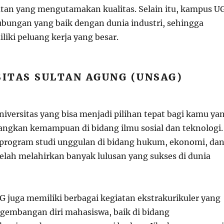
an yang mengutamakan kualitas. Selain itu, kampus U
ubungan yang baik dengan dunia industri, sehingga
iki peluang kerja yang besar.
SITAS SULTAN AGUNG (UNSAG)
iversitas yang bisa menjadi pilihan tepat bagi kamu ya
ngkan kemampuan di bidang ilmu sosial dan teknologi.
program studi unggulan di bidang hukum, ekonomi, da
elah melahirkan banyak lulusan yang sukses di dunia
G juga memiliki berbagai kegiatan ekstrakurikuler yang
embangan diri mahasiswa, baik di bidang