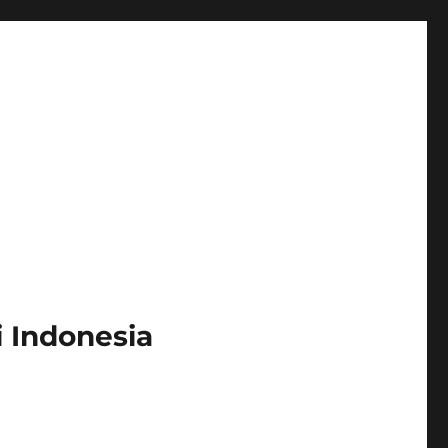
 Indonesia