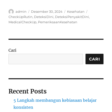
Author
Posted
Categories
Tags
admin
Desember 30, 2024
Kesehatan
on
CheckUpRutin
,
DeteksiDini
,
DeteksiPenyakitDini
,
MedicalCheckUp
,
PemeriksaanKesehatan
Cari
CARI
Recent Posts
5 Langkah membangun kebiasaan belajar
konsisten