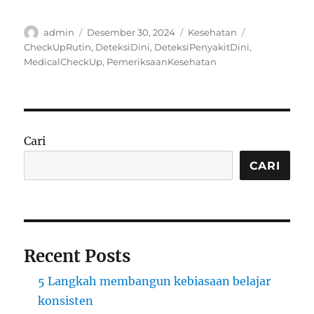
Author
Posted
Categories
Tags
admin
Desember 30, 2024
Kesehatan
on
CheckUpRutin
,
DeteksiDini
,
DeteksiPenyakitDini
,
MedicalCheckUp
,
PemeriksaanKesehatan
Cari
CARI
Recent Posts
5 Langkah membangun kebiasaan belajar
konsisten