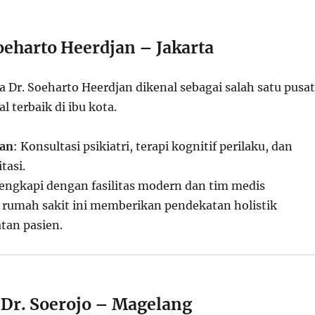
oeharto Heerdjan – Jakarta
 Dr. Soeharto Heerdjan dikenal sebagai salah satu pusat
 terbaik di ibu kota.
lan
: Konsultasi psikiatri, terapi kognitif perilaku, dan
tasi.
lengkapi dengan fasilitas modern dan tim medis
rumah sakit ini memberikan pendekatan holistik
tan pasien.
. Dr. Soerojo – Magelang