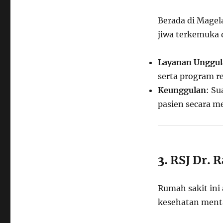
Berada di Magela
jiwa terkemuka 
Layanan Unggu
serta program reh
Keunggulan
: S
pasien secara m
3.
RSJ Dr. 
Rumah sakit ini
kesehatan menta