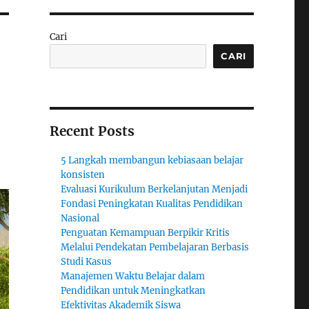
Cari
CARI
Recent Posts
5 Langkah membangun kebiasaan belajar
konsisten
Evaluasi Kurikulum Berkelanjutan Menjadi
Fondasi Peningkatan Kualitas Pendidikan
Nasional
Penguatan Kemampuan Berpikir Kritis
Melalui Pendekatan Pembelajaran Berbasis
Studi Kasus
Manajemen Waktu Belajar dalam
Pendidikan untuk Meningkatkan
Efektivitas Akademik Siswa