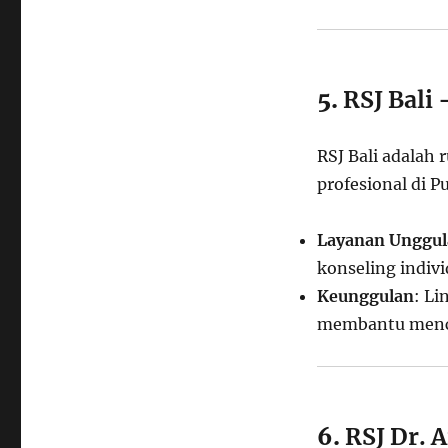
5.
RSJ Bali 
RSJ Bali adalah
profesional di P
Layanan Unggu
konseling indiv
Keunggulan
: L
membantu menci
6.
RSJ Dr.