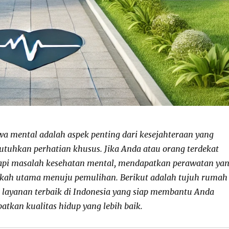
wa mental adalah aspek penting dari kesejahteraan yang
utuhkan perhatian khusus. Jika Anda atau orang terdekat
pi masalah kesehatan mental, mendapatkan perawatan ya
gkah utama menuju pemulihan. Berikut adalah tujuh rumah
n layanan terbaik di Indonesia yang siap membantu Anda
atkan kualitas hidup yang lebih baik.