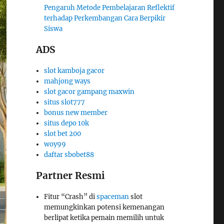
Pengaruh Metode Pembelajaran Reflektif
terhadap Perkembangan Cara Berpikir
Siswa
ADS
slot kamboja gacor
mahjong ways
slot gacor gampang maxwin
situs slot777
bonus new member
situs depo 10k
slot bet 200
woy99
daftar sbobet88
Partner Resmi
Fitur “Crash” di
spaceman
slot
memungkinkan potensi kemenangan
berlipat ketika pemain memilih untuk