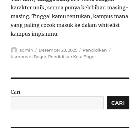
karakter unik, semua punya kelebihan masing-
masing. Tinggal kamu tentukan, kampus mana
yang paling cocok masuk ke dalam whitelist
kampus impianmu.
Author
Posted
Categories
Tags
admin
Desember 28, 2025
Pendidikan
on
Kampus di Bogor
,
Pendidikan Kota Bogor
Cari
CARI