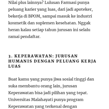
Nilai plus lainnya? Lulusan Farmasi punya
peluang karier yang luas, dari jadi apoteker,
bekerja di BPOM, sampai masuk ke industri
kosmetik dan suplemen kesehatan. Nggak
heran kalau setiap tahun jurusan ini selalu
ramai pendaftar.
3. KEPERAWATAN: JURUSAN
HUMANIS DENGAN PELUANG KERJA
LUAS
Buat kamu yang punya jiwa sosial tinggi dan
suka membantu orang lain, jurusan
Keperawatan bisa jadi pilihan yang tepat.
Universitas Malahayati punya program
Keperawatan yang terkenal dengan