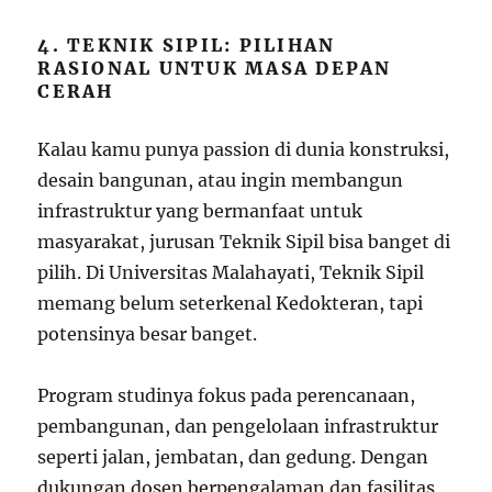
4. TEKNIK SIPIL: PILIHAN
RASIONAL UNTUK MASA DEPAN
CERAH
Kalau kamu punya passion di dunia konstruksi,
desain bangunan, atau ingin membangun
infrastruktur yang bermanfaat untuk
masyarakat, jurusan Teknik Sipil bisa banget di
pilih. Di Universitas Malahayati, Teknik Sipil
memang belum seterkenal Kedokteran, tapi
potensinya besar banget.
Program studinya fokus pada perencanaan,
pembangunan, dan pengelolaan infrastruktur
seperti jalan, jembatan, dan gedung. Dengan
dukungan dosen berpengalaman dan fasilitas