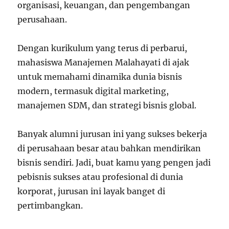
organisasi, keuangan, dan pengembangan
perusahaan.
Dengan kurikulum yang terus di perbarui,
mahasiswa Manajemen Malahayati di ajak
untuk memahami dinamika dunia bisnis
modern, termasuk digital marketing,
manajemen SDM, dan strategi bisnis global.
Banyak alumni jurusan ini yang sukses bekerja
di perusahaan besar atau bahkan mendirikan
bisnis sendiri. Jadi, buat kamu yang pengen jadi
pebisnis sukses atau profesional di dunia
korporat, jurusan ini layak banget di
pertimbangkan.