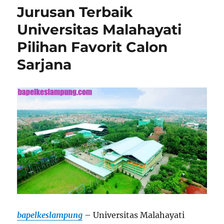
Jurusan Terbaik
Universitas Malahayati
Pilihan Favorit Calon
Sarjana
bapelkeslampung
– Universitas Malahayati