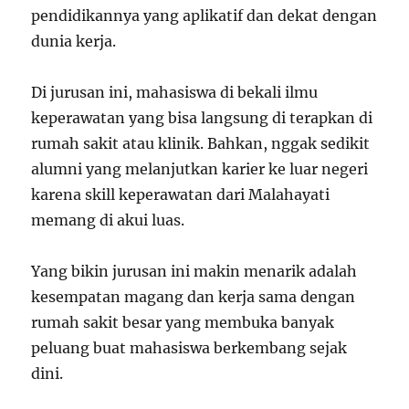
pendidikannya yang aplikatif dan dekat dengan
dunia kerja.
Di jurusan ini, mahasiswa di bekali ilmu
keperawatan yang bisa langsung di terapkan di
rumah sakit atau klinik. Bahkan, nggak sedikit
alumni yang melanjutkan karier ke luar negeri
karena skill keperawatan dari Malahayati
memang di akui luas.
Yang bikin jurusan ini makin menarik adalah
kesempatan magang dan kerja sama dengan
rumah sakit besar yang membuka banyak
peluang buat mahasiswa berkembang sejak
dini.