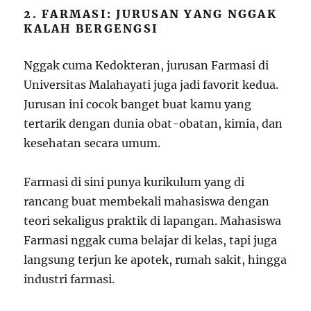
2. FARMASI: JURUSAN YANG NGGAK
KALAH BERGENGSI
Nggak cuma Kedokteran, jurusan Farmasi di
Universitas Malahayati juga jadi favorit kedua.
Jurusan ini cocok banget buat kamu yang
tertarik dengan dunia obat-obatan, kimia, dan
kesehatan secara umum.
Farmasi di sini punya kurikulum yang di
rancang buat membekali mahasiswa dengan
teori sekaligus praktik di lapangan. Mahasiswa
Farmasi nggak cuma belajar di kelas, tapi juga
langsung terjun ke apotek, rumah sakit, hingga
industri farmasi.