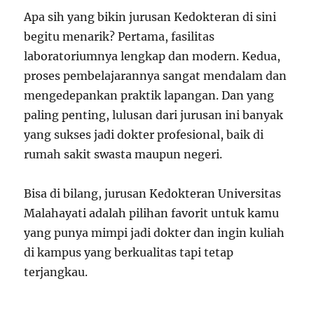
Apa sih yang bikin jurusan Kedokteran di sini
begitu menarik? Pertama, fasilitas
laboratoriumnya lengkap dan modern. Kedua,
proses pembelajarannya sangat mendalam dan
mengedepankan praktik lapangan. Dan yang
paling penting, lulusan dari jurusan ini banyak
yang sukses jadi dokter profesional, baik di
rumah sakit swasta maupun negeri.
Bisa di bilang, jurusan Kedokteran Universitas
Malahayati adalah pilihan favorit untuk kamu
yang punya mimpi jadi dokter dan ingin kuliah
di kampus yang berkualitas tapi tetap
terjangkau.