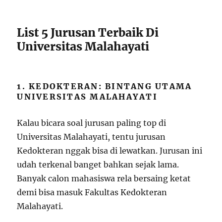
List 5 Jurusan Terbaik Di
Universitas Malahayati
1. KEDOKTERAN: BINTANG UTAMA
UNIVERSITAS MALAHAYATI
Kalau bicara soal jurusan paling top di
Universitas Malahayati, tentu jurusan
Kedokteran nggak bisa di lewatkan. Jurusan ini
udah terkenal banget bahkan sejak lama.
Banyak calon mahasiswa rela bersaing ketat
demi bisa masuk Fakultas Kedokteran
Malahayati.