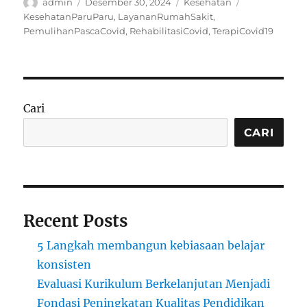
Author
Posted
Categories
Tags
admin
Desember 30, 2024
Kesehatan
on
KesehatanParuParu
,
LayananRumahSakit
,
PemulihanPascaCovid
,
RehabilitasiCovid
,
TerapiCovid19
Cari
CARI
Recent Posts
5 Langkah membangun kebiasaan belajar
konsisten
Evaluasi Kurikulum Berkelanjutan Menjadi
Fondasi Peningkatan Kualitas Pendidikan