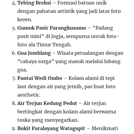
Tebing Breksi
– Formasi batuan unik
dengan pahatan artistik yang jadi latar foto
keren.
Gumuk Pasir Parangkusumo
– “Padang
pasir mini” di Jogja, sempurna untuk foto-
foto ala Timur Tengah.
Goa Jomblang
– Wisata petualangan dengan
“cahaya surga” yang masuk melalui lubang
goa.
Pantai Wedi Ombo
– Kolam alami di tepi
laut dengan air yang jernih, pas buat foto
aesthetic.
Air Terjun Kedung Pedut
– Air terjun
bertingkat dengan kolam alami berwarna
toska yang menyegarkan.
Bukit Paralayang Watugupit
– Menikmati