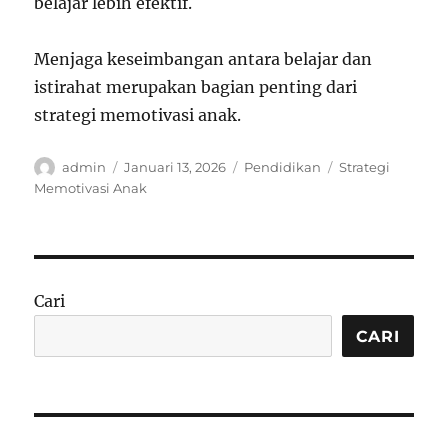
belajar lebih efektif.
Menjaga keseimbangan antara belajar dan
istirahat merupakan bagian penting dari
strategi memotivasi anak.
Author
Posted
Categories
Tags
admin
Januari 13, 2026
Pendidikan
Strategi
on
Memotivasi Anak
Cari
CARI