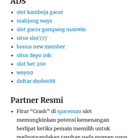
ADS
slot kamboja gacor
mahjong ways
slot gacor gampang maxwin
situs slot777
bonus new member
situs depo 10k
slot bet 200
woy99
daftar sbobet88
Partner Resmi
Fitur “Crash” di
spaceman
slot
memungkinkan potensi kemenangan
berlipat ketika pemain memilih untuk
melipatgandakan taruhan pada momen yang