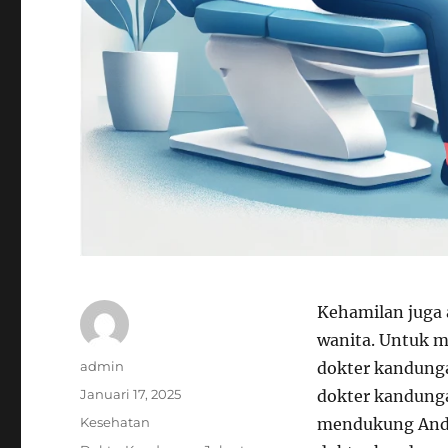
Kehamilan juga 
wanita. Untuk 
Author
admin
dokter kandunga
Posted
Januari 17, 2025
dokter kandunga
on
Categories
Kesehatan
mendukung Anda 