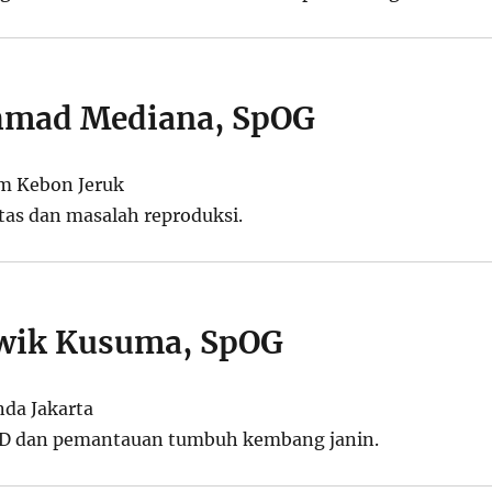
hmad Mediana, SpOG
m Kebon Jeruk
itas dan masalah reproduksi.
iwik Kusuma, SpOG
da Jakarta
D dan pemantauan tumbuh kembang janin.