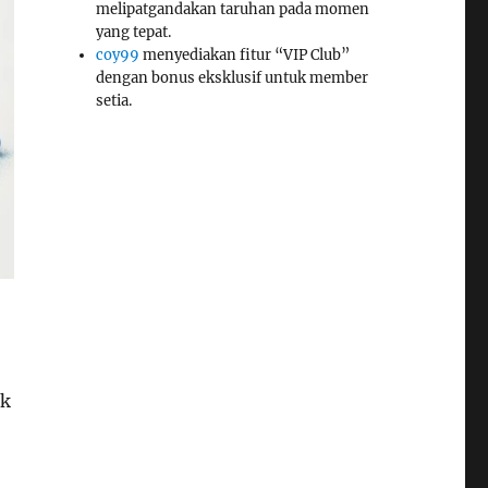
melipatgandakan taruhan pada momen
yang tepat.
coy99
menyediakan fitur “VIP Club”
dengan bonus eksklusif untuk member
setia.
ak