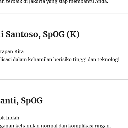
n terbaik di Jakarta yang siap membantu Anda.
di Santoso, SpOG (K)
rapan Kita
lisasi dalam kehamilan berisiko tinggi dan teknologi
santi, SpOG
ok Indah
anan kehamilan normal dan komplikasi ringan.