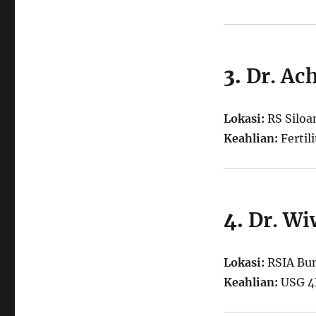
3.
Dr. Ac
Lokasi:
RS Siloa
Keahlian:
Fertil
4.
Dr. W
Lokasi:
RSIA Bun
Keahlian:
USG 4