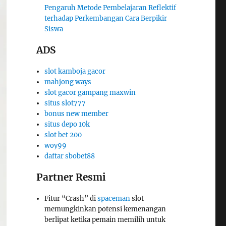
Pengaruh Metode Pembelajaran Reflektif
terhadap Perkembangan Cara Berpikir
Siswa
ADS
slot kamboja gacor
mahjong ways
slot gacor gampang maxwin
situs slot777
bonus new member
situs depo 10k
slot bet 200
woy99
daftar sbobet88
Partner Resmi
Fitur “Crash” di
spaceman
slot
memungkinkan potensi kemenangan
berlipat ketika pemain memilih untuk