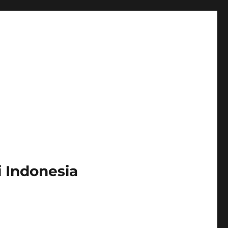
 Indonesia