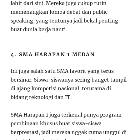
lahir dari sini. Mereka juga cukup rutin
memenangkan lomba debat dan public
speaking, yang tentunya jadi bekal penting
buat dunia kerja nanti.
4.
SMA HARAPAN 1 MEDAN
Ini juga salah satu SMA favorit yang terus
bersinar. Siswa-siswanya sering banget tampil
di ajang kompetisi nasional, terutama di
bidang teknologi dan IT.
SMA Harapan 1 juga terkenal punya program
pembinaan khusus buat siswa-siswa
berprestasi, jadi mereka nggak cuma unggul di