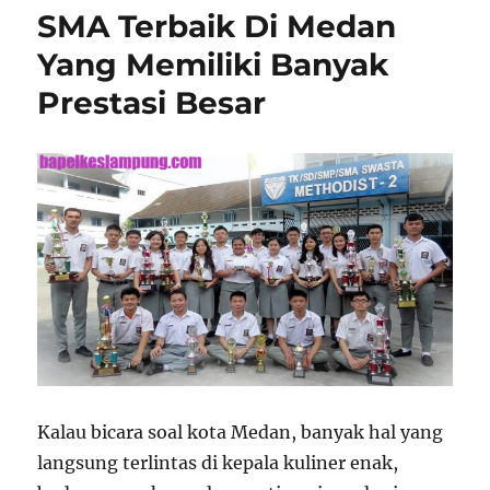
SMA Terbaik Di Medan
Yang Memiliki Banyak
Prestasi Besar
Kalau bicara soal kota Medan, banyak hal yang
langsung terlintas di kepala kuliner enak,