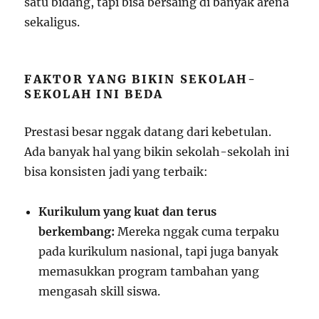
satu bidang, tapi bisa bersaing di banyak arena
sekaligus.
FAKTOR YANG BIKIN SEKOLAH-
SEKOLAH INI BEDA
Prestasi besar nggak datang dari kebetulan.
Ada banyak hal yang bikin sekolah-sekolah ini
bisa konsisten jadi yang terbaik:
Kurikulum yang kuat dan terus
berkembang:
Mereka nggak cuma terpaku
pada kurikulum nasional, tapi juga banyak
memasukkan program tambahan yang
mengasah skill siswa.