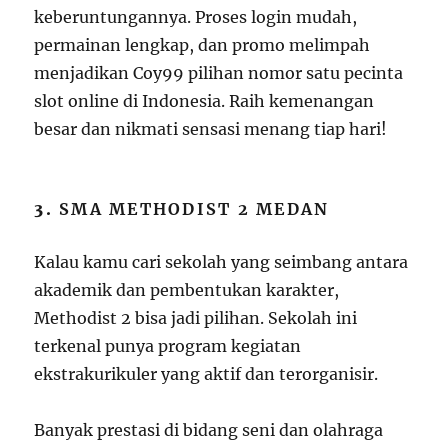
keberuntungannya. Proses login mudah,
permainan lengkap, dan promo melimpah
menjadikan Coy99 pilihan nomor satu pecinta
slot online di Indonesia. Raih kemenangan
besar dan nikmati sensasi menang tiap hari!
3.
SMA METHODIST 2 MEDAN
Kalau kamu cari sekolah yang seimbang antara
akademik dan pembentukan karakter,
Methodist 2 bisa jadi pilihan. Sekolah ini
terkenal punya program kegiatan
ekstrakurikuler yang aktif dan terorganisir.
Banyak prestasi di bidang seni dan olahraga