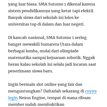
yang luar biasa. SMA Sutomo 1 dikenal karena
sistem pendidikannya yang ketat tapi efektif.
Banyak siswa dari sekolah ini lolos ke
universitas top di dalam dan luar negeri.
Di kancah nasional, SMA Sutomo 1 sering
banget mewakili Sumatera Utara dalam
berbagai lomba, mulai dari olimpiade
matematika sampai kejuaraan robotik. Nggak
heran kalau sekolah ini selalu jadi incaran saat
penerimaan siswa baru.
Ingin bermain slot online yang fair dan
menguntungkan? Daftarlah sekarang di
coy99
login
Nexus Engine, tempat di mana ribuan
member sudah membuktikan