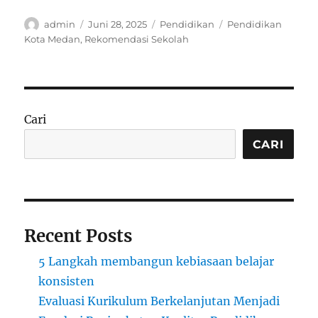
Author
Posted
Categories
Tags
admin
Juni 28, 2025
Pendidikan
Pendidikan
on
Kota Medan
,
Rekomendasi Sekolah
Cari
CARI
Recent Posts
5 Langkah membangun kebiasaan belajar
konsisten
Evaluasi Kurikulum Berkelanjutan Menjadi