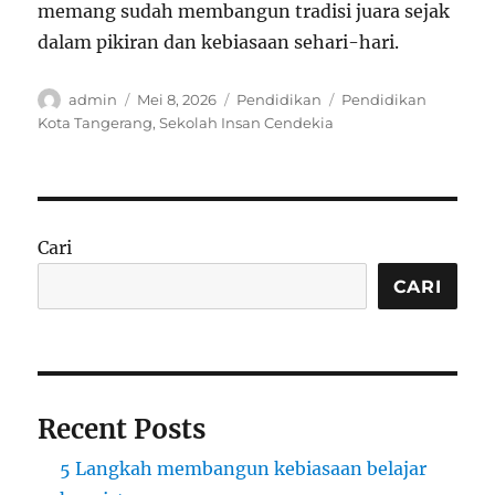
memang sudah membangun tradisi juara sejak
dalam pikiran dan kebiasaan sehari-hari.
Author
Posted
Categories
Tags
admin
Mei 8, 2026
Pendidikan
Pendidikan
on
Kota Tangerang
,
Sekolah Insan Cendekia
Cari
CARI
Recent Posts
5 Langkah membangun kebiasaan belajar