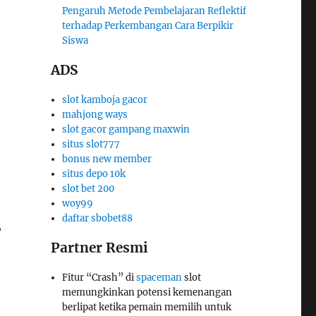
Pengaruh Metode Pembelajaran Reflektif
terhadap Perkembangan Cara Berpikir
Siswa
ADS
slot kamboja gacor
mahjong ways
slot gacor gampang maxwin
situs slot777
bonus new member
situs depo 10k
slot bet 200
woy99
daftar sbobet88
,
Partner Resmi
Fitur “Crash” di
spaceman
slot
memungkinkan potensi kemenangan
berlipat ketika pemain memilih untuk