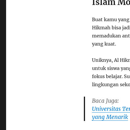
Islam Mo
Buat kamu yang 
Hikmah bisa jad
memadukan anta
yang kuat.
Uniknya, Al Hik
untuk siswa yang
fokus belajar. S
lingkungan seko
Baca Juga:
Universitas Te
yang Menarik