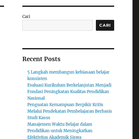
Cari
CARI
Recent Posts
5 Langkah membangun kebiasaan belajar
konsisten
Evaluasi Kurikulum Berkelanjutan Menjadi
Fondasi Peningkatan Kualitas Pendidikan
Nasional
Penguatan Kemampuan Berpikir Kritis
Melalui Pendekatan Pembelajaran Berbasis
Studi Kasus
Manajemen Waktu Belajar dalam
Pendidikan untuk Meningkatkan
Efektivitas Akademik Siswa