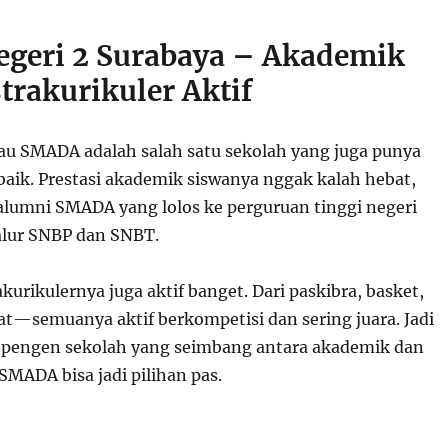
egeri 2 Surabaya – Akademik
trakurikuler Aktif
au SMADA adalah salah satu sekolah yang juga punya
baik. Prestasi akademik siswanya nggak kalah hebat,
lumni SMADA yang lolos ke perguruan tinggi negeri
alur SNBP dan SNBT.
akurikulernya juga aktif banget. Dari paskibra, basket,
at—semuanya aktif berkompetisi dan sering juara. Jadi
 pengen sekolah yang seimbang antara akademik dan
MADA bisa jadi pilihan pas.