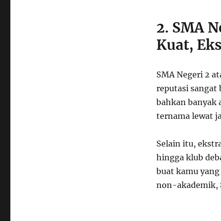
2. SMA N
Kuat, Eks
SMA Negeri 2 at
reputasi sangat 
bahkan banyak a
ternama lewat j
Selain itu, ekstr
hingga klub deb
buat kamu yang
non-akademik, S