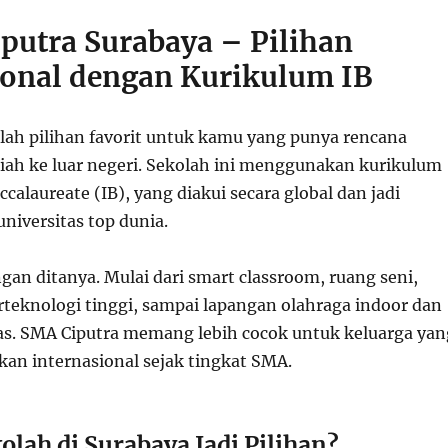
iputra Surabaya – Pilihan
ional dengan Kurikulum IB
lah pilihan favorit untuk kamu yang punya rencana
iah ke luar negeri. Sekolah ini menggunakan kurikulum
ccalaureate (IB), yang diakui secara global dan jadi
niversitas top dunia.
ngan ditanya. Mulai dari smart classroom, ruang seni,
rteknologi tinggi, sampai lapangan olahraga indoor dan
as. SMA Ciputra memang lebih cocok untuk keluarga yan
kan internasional sejak tingkat SMA.
lah di Surabaya Jadi Pilihan?