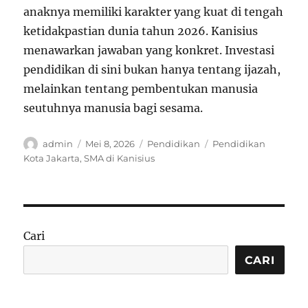
anaknya memiliki karakter yang kuat di tengah
ketidakpastian dunia tahun 2026. Kanisius
menawarkan jawaban yang konkret. Investasi
pendidikan di sini bukan hanya tentang ijazah,
melainkan tentang pembentukan manusia
seutuhnya manusia bagi sesama.
Author
Posted
Categories
Tags
admin
Mei 8, 2026
Pendidikan
Pendidikan
on
Kota Jakarta
,
SMA di Kanisius
Cari
CARI