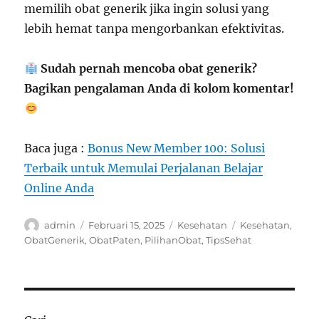
memilih obat generik jika ingin solusi yang
lebih hemat tanpa mengorbankan efektivitas.
Sudah pernah mencoba obat generik?
Bagikan pengalaman Anda di kolom komentar!
Baca juga :
Bonus New Member 100: Solusi
Terbaik untuk Memulai Perjalanan Belajar
Online Anda
Author
Posted
Categories
Tags
admin
Februari 15, 2025
Kesehatan
Kesehatan
,
on
ObatGenerik
,
ObatPaten
,
PilihanObat
,
TipsSehat